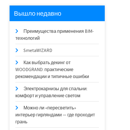
Вышло недавно
Преимущества применения BIM-
технологий
SmetaWIZARD
Как выбрать декинг от
WOODGRAND: практические
рекомендации и типичные ошибки
Электрокарнизы для спальни:
комфорт и управление светом
Можно ли «пересветить»
интерьер гирляндами — где проходит
грань