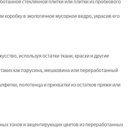
аботанной стеклянной плитки или плитки из пробкового
и коробку в экологичное мусорное ведро, украсив его
усство, используя остатки ткани, краски и другие
таких как парусина, мешковина или переработанный
лфетки, полотенца и прихватки из остатков пряжи или
ьных тонов и акцентирующих цветов из переработанных