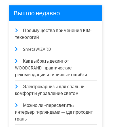
Вышло недавно
Преимущества применения BIM-
технологий
SmetaWIZARD
Как выбрать декинг от
WOODGRAND: практические
рекомендации и типичные ошибки
Электрокарнизы для спальни:
комфорт и управление светом
Можно ли «пересветить»
интерьер гирляндами — где проходит
грань