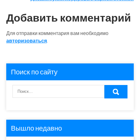
по
записям
Добавить комментарий
Для отправки комментария вам необходимо
авторизоваться
.
Поиск по сайту
Вышло недавно