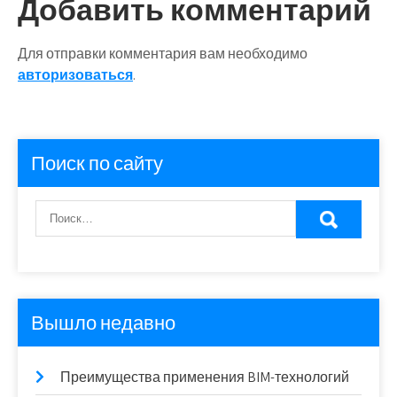
записям
Добавить комментарий
Для отправки комментария вам необходимо
авторизоваться
.
Поиск по сайту
Вышло недавно
Преимущества применения BIM-технологий