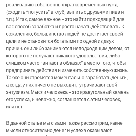
реализацию собственных кратковременных нужд
(сходить “потусить” в клуб, выпить с друзьями пива и
т.п.). Итак,
самое важное – это найти подходящий для
вас способ заработка и просто начать действовать
. К
сожалению, большинство людей не достигает своей
цели и не становится богатыми по одной из двух
причин: они либо занимаются неподходящим делом, от
которого не получают никакого удовольствия, либо
слишком часто “витают в облаках” вместо того, чтобы
предпринять действия и изменить собственную жизнь.
Также они стремятся
моментально заработать деньги
,
а когда у них ничего не выходит, утрачивают свой
энтузиазм. Мысли человека – это краеугольный камень
его успеха, и неважно, соглашается с этим человек,
или нет.
В данной статье мы с вами также рассмотрим, какие
мысли относительно денег и успеха оказывают