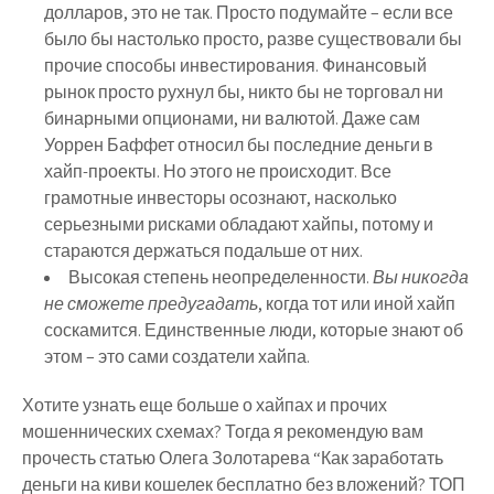
долларов, это не так. Просто подумайте – если все
было бы настолько просто, разве существовали бы
прочие способы инвестирования. Финансовый
рынок просто рухнул бы, никто бы не торговал ни
бинарными опционами, ни валютой. Даже сам
Уоррен Баффет относил бы последние деньги в
хайп-проекты. Но этого не происходит. Все
грамотные инвесторы осознают, насколько
серьезными рисками обладают хайпы, потому и
стараются держаться подальше от них.
Высокая степень неопределенности.
Вы никогда
не сможете предугадать
, когда тот или иной хайп
соскамится. Единственные люди, которые знают об
этом – это сами создатели хайпа.
Хотите узнать еще больше о хайпах и прочих
мошеннических схемах? Тогда я рекомендую вам
прочесть статью Олега Золотарева “Как заработать
деньги на киви кошелек бесплатно без вложений? ТОП