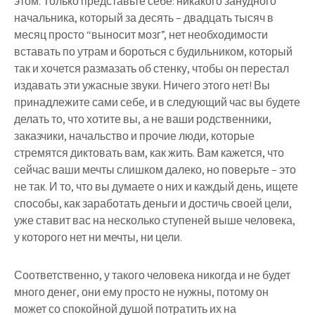
этом. Только представьте себе: никакого занудного
начальника, который за десять – двадцать тысяч в
месяц просто “выносит мозг”, нет необходимости
вставать по утрам и бороться с будильником, который
так и хочется размазать об стенку, чтобы он перестал
издавать эти ужасные звуки. Ничего этого нет! Вы
принадлежите сами себе, и в следующий час вы будете
делать то, что хотите вы, а не ваши родственники,
заказчики, начальство и прочие люди, которые
стремятся диктовать вам, как жить. Вам кажется, что
сейчас ваши мечты слишком далеко, но поверьте – это
не так. И то, что вы думаете о них и каждый день, ищете
способы,
как заработать деньги
и достичь своей цели,
уже ставит вас на несколько ступеней выше человека,
у которого нет ни мечты, ни цели.
Соответственно, у такого человека никогда и не будет
много денег, они ему просто не нужны, потому он
может со спокойной душой потратить их на