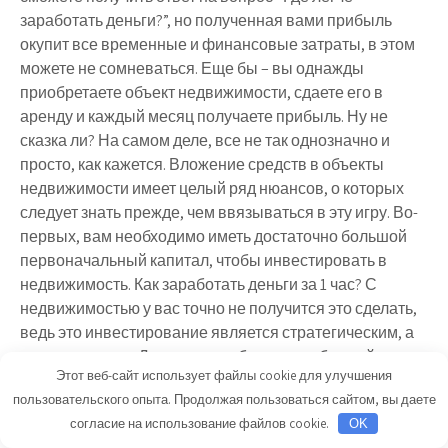
заработать деньги
?”, но полученная вами прибыль
окупит все временные и финансовые затраты, в этом
можете не сомневаться. Еще бы – вы однажды
приобретаете объект недвижимости, сдаете его в
аренду и каждый месяц получаете прибыль. Ну не
сказка ли? На самом деле, все не так однозначно и
просто, как кажется. Вложение средств в объекты
недвижимости имеет целый ряд нюансов, о которых
следует знать прежде, чем ввязываться в эту игру. Во-
первых, вам необходимо иметь достаточно большой
первоначальный капитал, чтобы инвестировать в
недвижимость.
Как заработать деньги за 1 час?
С
недвижимостью у вас точно не получится это сделать,
ведь это инвестирование является стратегическим, а
не тактическим. Даже на приобретение обычной
Этот веб-сайт использует файлы cookie для улучшения
однокомнатной квартиры потребуется несколько
пользовательского опыта. Продолжая пользоваться сайтом, вы даете
десятков тысяч долларов. Если вы планируете в
согласие на использование файлов cookie.
OK
дальнейшем сдавать недвижимость в аренду и