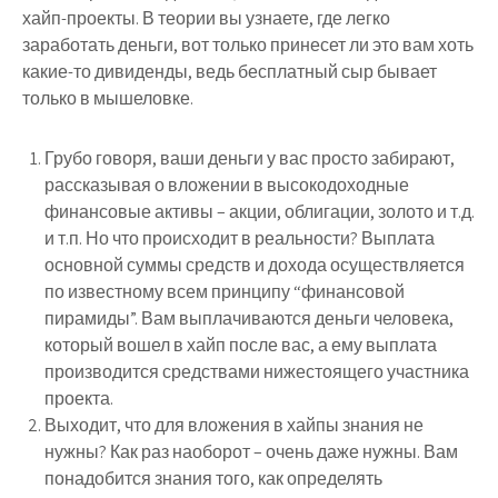
хайп-проекты. В теории вы узнаете,
где легко
заработать деньги
, вот только принесет ли это вам хоть
какие-то дивиденды, ведь бесплатный сыр бывает
только в мышеловке.
Грубо говоря, ваши деньги у вас просто забирают,
рассказывая о вложении в высокодоходные
финансовые активы – акции, облигации, золото и т.д.
и т.п. Но что происходит в реальности? Выплата
основной суммы средств и дохода осуществляется
по известному всем принципу “финансовой
пирамиды”. Вам выплачиваются деньги человека,
который вошел в хайп после вас, а ему выплата
производится средствами нижестоящего участника
проекта.
Выходит, что для вложения в хайпы знания не
нужны? Как раз наоборот – очень даже нужны. Вам
понадобится знания того, как определять