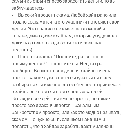
самый быстрый способ заработать деньги
, то вы
заблуждаетесь.
Высокий процент скама. Любой хайп рано или
поздно соскамится, а его участники потеряют свои
деньги. Это правило не имеет исключений и
справедливо даже к хайпам, которые умудряются
дожить до одного года (хотя это и большая
редкость).
Простота хайпа. “Постойте, разве это не
преимущество?” – спросите вы. Нет, как раз
наоборот. Вложить свои деньги в хайпы очень
просто, вам не нужно ничего изучать и ни в чем
разбираться, и именно эта особенность привлекает
в хайпы все новых и новых пользователей.
Выглядит все действительно просто, но также
просто все и заканчивается – банальным
банкротством проекта, или как это модно называть,
скамом. Не нужно быть слишком наивным и
полагать, что в хайпах зарабатывают миллионы