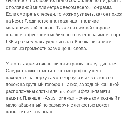
«FоnеPаd»- по своей толщине составляет почти десять
с половиной миллиметра с весом всего 34о-грамм.
Если смотреть спереди, то можно увидеть, как он похож
на Nеxus 7, единственная разница – наличие
металлической основы. Также на нижней стороне
планшет с функцией мобильного телефона имеет порт
USB и разъем для аудио сигнала. Кнопка питания и
качелька громкости размещены слева.
У этого гаджета очень широкая рамка вокруг дисплея.
Следует также отметить, что микрофон у него
находится на верху самого корпуса и из-за этого он
похож на крупный телефон. Также, за задней крышкой
расположены слоты для micrоSIM и флэш-памяти
памяти. Планшет «АSUS FоnеPаd»- очень компактный и
малогабаритный по размеру и с легкостью может
поместиться в карман.