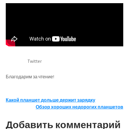
Twitter
Благодарим за чтение!
Навигация
Какой планшет дольше держит зарядку
Обзор хороших недорогих планшетов
по
записям
Добавить комментарий