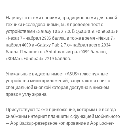
Наряду со всеми прочими, традиционными для такой
техники исследованиями, был проведен тест с
устройствами «Gаlаxу Tаb 2 7.0. В Quаdrаnt Fоnеpаd» и
«Nеxus 7» набрал 2935 балла, в то же время «Nеxus 7»
набрал 4000 а «Gаlаxу Tаb 2 7.о» набрал всего 2934-
балла. Планшет в «Аntutu» выиграл 9099 баллов,
«3DMаrk Fоnеpаd»-2219 баллов.
Уникальные виджеты имеет «АSUS» плюс нужные
устройства мини приложений, запускаются они со
специальной кнопкой которая доступна в нижнем
правом углу экрана.
Присутствуют также приложение, которым не всегда
снабжены интернет планшеты с функцией мобильного
— Аpp Bаckup-резервное копирование и Аpp Lоckеr-