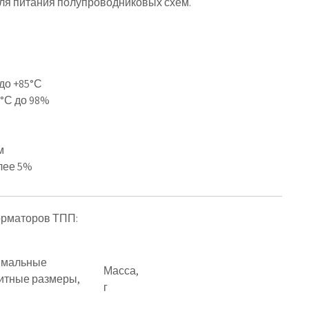
ля питания полупроводниковых схем.
до +85°С
0°С до 98%
м
лее 5%
орматоров ТПП:
имальные
Масса,
итные размеры,
г