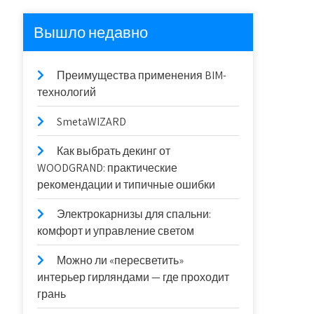
Вышло недавно
Преимущества применения BIM-
технологий
SmetaWIZARD
Как выбрать декинг от
WOODGRAND: практические
рекомендации и типичные ошибки
Электрокарнизы для спальни:
комфорт и управление светом
Можно ли «пересветить»
интерьер гирляндами — где проходит
грань