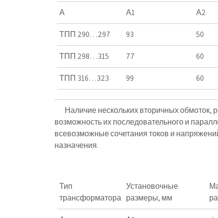
А
А1
А2
ТПП 290…297
93
50
ТПП 298…315
77
60
ТПП 316…323
99
60
Наличие нескольких вторичных обмоток, ра
возможность их последовательного и паралл
всевозможные сочетания токов и напряжений
назначения.
Тип
Установочные
Ма
трансформатора
размеры, мм
ра