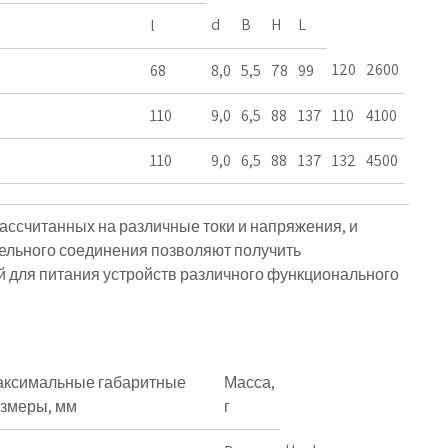
d
B
H
L
l
120
2600
68
8,0
5,5
78
99
110
9,0
6,5
88
137
110
4100
110
9,0
6,5
88
137
132
4500
ссчитанных на различные токи и напряжения, и
ельного соединения позволяют получить
 для питания устройств различного функционального
ксимальные габаритные
Масса,
змеры, мм
г