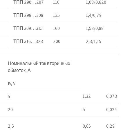
ТПП 290…297
110
1,08/0,620
ТПП 298…308
135
1,4/0,79
ТПП 309…315
160
1,53/0,88
ТПП 316…323
200
2,3/1,15
Номинальный ток вторичных
обмоток, А
IV, V
1,32
0,073
5
20
5
0,024
2,5
0,65
0,29