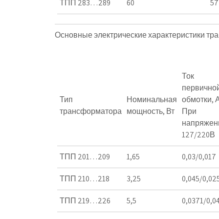
ТПП 283…289
60
57
Основные электрические характеристики тр
Ток
первично
Тип
Номинальная
обмотки, А
трансформатора
мощность, Вт
При
напряжен
127/220В
ТПП 201…209
1,65
0,03/0,017
ТПП 210…218
3,25
0,045/0,02
ТПП 219…226
5,5
0,0371/0,0