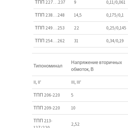
ТПП 227…237
9
0,11/0,061
ТПП 238…248
14,5
0,175/0,1
ТПП 249…253
22
0,25/0,145
ТПП 254…262
31
0,34/0,19
Напряжение вторичных
Типономинал
обмоток, В
II, II’
III, III’
ТПП 206-220
5
ТПП 209-220
10
ТПП 213-
2,52
127/220