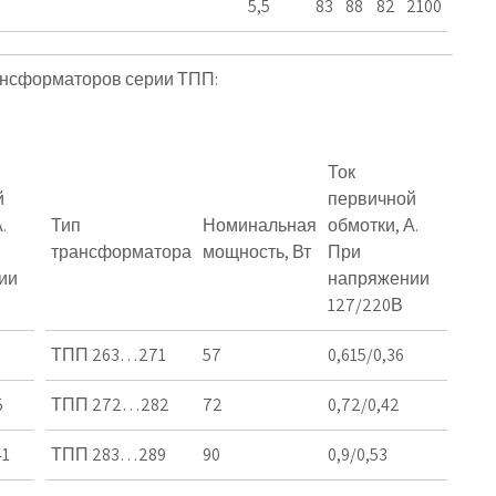
5,5
83
88
82
2100
ансформаторов серии ТПП:
Ток
й
первичной
.
Тип
Номинальная
обмотки, А.
трансформатора
мощность, Вт
При
ии
напряжении
127/220В
ТПП 263…271
57
0,615/0,36
5
ТПП 272…282
72
0,72/0,42
41
ТПП 283…289
90
0,9/0,53