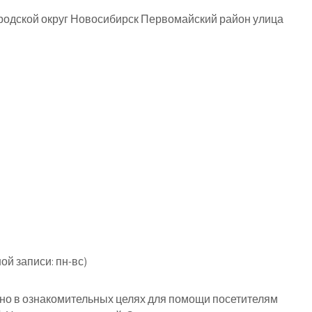
родской округ Новосибирск Первомайский район улица
й записи: пн-вс)
о в ознакомительных целях для помощи посетителям