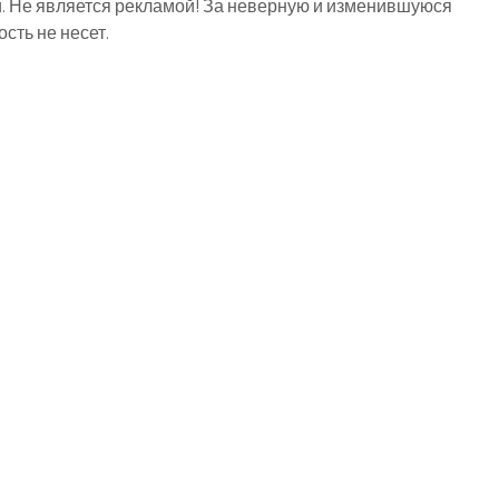
й. Не является рекламой! За неверную и изменившуюся
ть не несет.