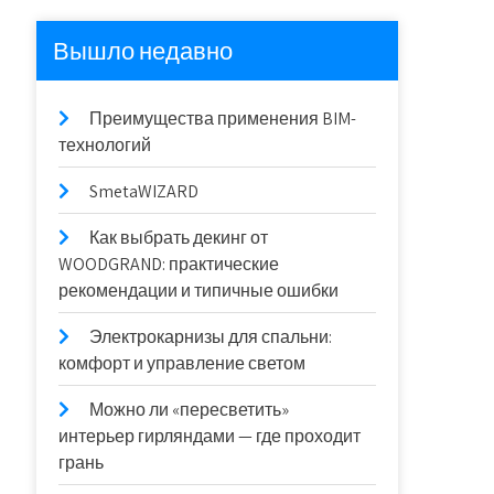
Вышло недавно
Преимущества применения BIM-
технологий
SmetaWIZARD
Как выбрать декинг от
WOODGRAND: практические
рекомендации и типичные ошибки
Электрокарнизы для спальни:
комфорт и управление светом
Можно ли «пересветить»
интерьер гирляндами — где проходит
грань