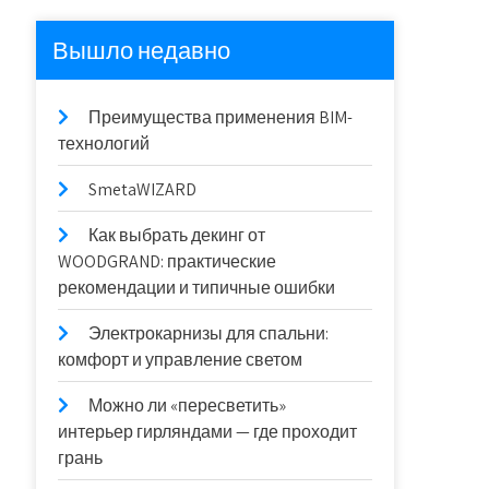
Вышло недавно
Преимущества применения BIM-
технологий
SmetaWIZARD
Как выбрать декинг от
WOODGRAND: практические
рекомендации и типичные ошибки
Электрокарнизы для спальни:
комфорт и управление светом
Можно ли «пересветить»
интерьер гирляндами — где проходит
грань