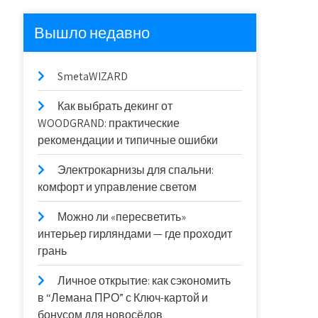
Вышло недавно
SmetaWIZARD
Как выбрать декинг от
WOODGRAND: практические
рекомендации и типичные ошибки
Электрокарнизы для спальни:
комфорт и управление светом
Можно ли «пересветить»
интерьер гирляндами — где проходит
грань
Личное открытие: как сэкономить
в “Лемана ПРО” с Ключ-картой и
бонусом для новосёлов